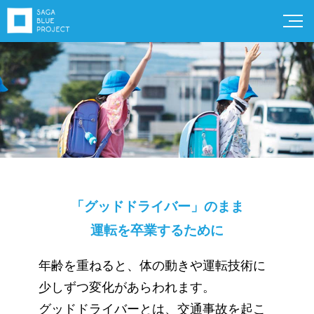
ホーム
新着情報
サガブループロジェクト
とは
SAGA BLUE PROJECT
「グッドドライバー」のまま
CHALLENGE！
運転を卒業するために
レポート
年齢を重ねると、体の動きや運転技術に
CM・動画
少しずつ変化があらわれます。
グッドドライバーとは、交通事故を起こ